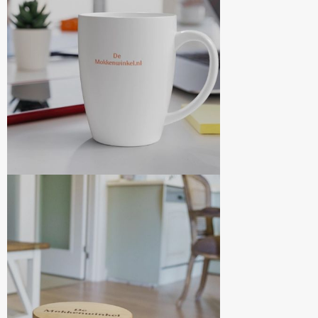
Thermosflessen
Lunchboxen
Fruitwaterflessen
Bidons
Bekende merken
Heupflessen
Bestek
Bestsellers
Bij de koffie en thee