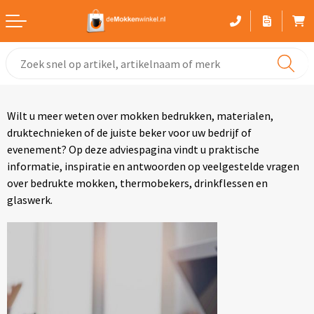
Witte mokken
Advies bij het kiezen van een mok
Wilt u meer weten over mokken bedrukken, materialen,
Gekleurde mokken
druktechnieken of de juiste beker voor uw bedrijf of
evenement? Op deze adviespagina vindt u praktische
Glaswerk
informatie, inspiratie en antwoorden op veelgestelde vragen
over bedrukte mokken, thermobekers, drinkflessen en
Drinkflessen
glaswerk.
Thermosbekers
Sportflessen
Kunststof mokken