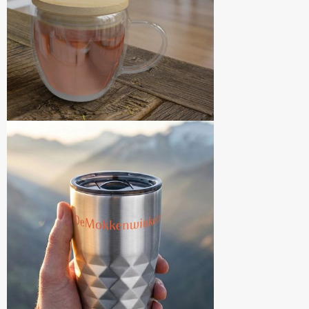
Diversen
Fullcolour mokken bedrukken
Geschenksets
Goedkope mokken
Grote mokken
Kop en schotels
Krijtmokken
Magic mokken
Milieuvriendelijke mokken