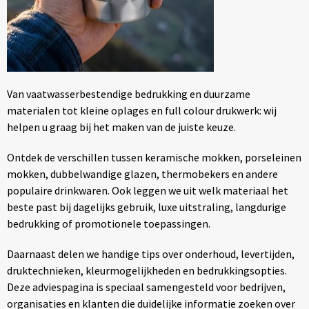
Mokken met naam
NIEUWE mokken
Kunststof bekers
Van vaatwasserbestendige bedrukking en duurzame
Relatiegeschenken
materialen tot kleine oplages en full colour drukwerk: wij
helpen u graag bij het maken van de juiste keuze.
Sets en Servies
Ontdek de verschillen tussen keramische mokken, porseleinen
Snel mokken
mokken, dubbelwandige glazen, thermobekers en andere
populaire drinkwaren. Ook leggen we uit welk materiaal het
Warme en Koude dranken
beste past bij dagelijks gebruik, luxe uitstraling, langdurige
bedrukking of promotionele toepassingen.
Daarnaast delen we handige tips over onderhoud, levertijden,
druktechnieken, kleurmogelijkheden en bedrukkingsopties.
Deze adviespagina is speciaal samengesteld voor bedrijven,
organisaties en klanten die duidelijke informatie zoeken over