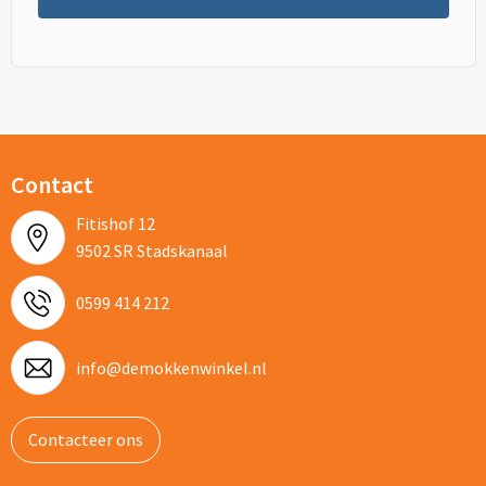
Contact
Fitishof 12
9502 SR Stadskanaal
0599 414 212
info@demokkenwinkel.nl
Contacteer ons