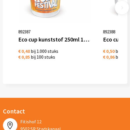
892387
892388
Eco cup kunststof 250ml 100% recyclebaar
€ 0,48
bij 1.000 stuks
€ 0,50
bij 1.0
€ 0,85
bij 100 stuks
€ 0,86
bij 100
Contact
Fitishof 12
9502 SR Stadskanaal