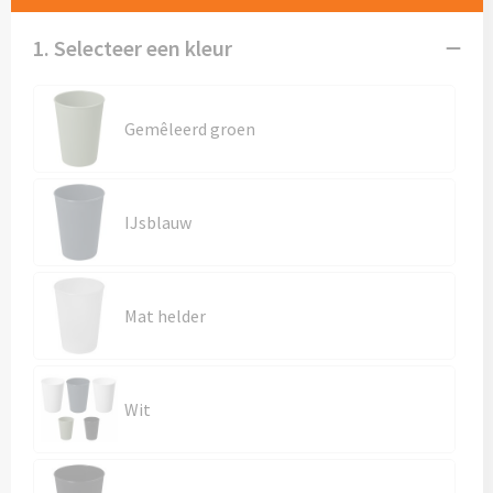
Mokken met naam
1. Selecteer een kleur
NIEUWE mokken
Kunststof bekers
Gemêleerd groen
Relatiegeschenken
Sets en Servies
IJsblauw
Snel mokken
Mat helder
Warme en Koude dranken
Wit