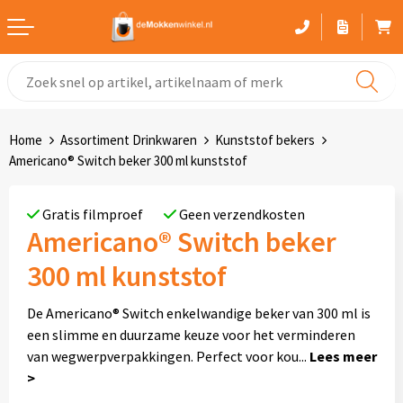
Witte mokken
Advies bij het kiezen van een mok
Home
Assortiment Drinkwaren
Kunststof bekers
Gekleurde mokken
Americano® Switch beker 300 ml kunststof
Glaswerk
Gratis filmproef
Geen verzendkosten
Americano® Switch beker
Drinkflessen
300 ml kunststof
Thermosbekers
De Americano® Switch enkelwandige beker van 300 ml is
Sportflessen
een slimme en duurzame keuze voor het verminderen
van wegwerpverpakkingen. Perfect voor kou
...
Kunststof mokken