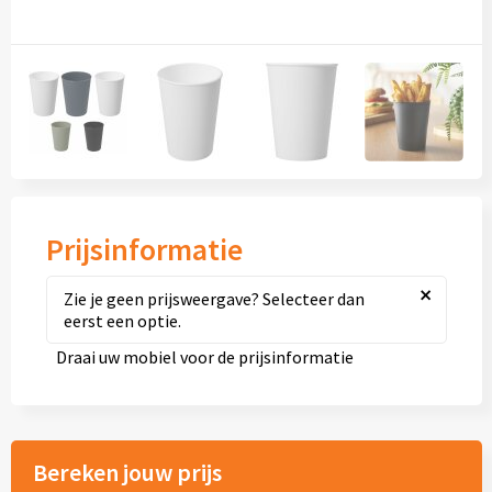
Diversen
Fullcolour mokken bedrukken
Geschenksets
Goedkope mokken
Grote mokken
Prijsinformatie
Kop en schotels
×
Zie je geen prijsweergave? Selecteer dan
eerst een optie.
Krijtmokken
Draai uw mobiel voor de prijsinformatie
Magic mokken
Milieuvriendelijke mokken
Bereken jouw prijs