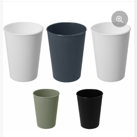
Thermosflessen
Lunchboxen
Fruitwaterflessen
Bidons
Bekende merken
Heupflessen
Bestek
Bestsellers
Bij de koffie en thee