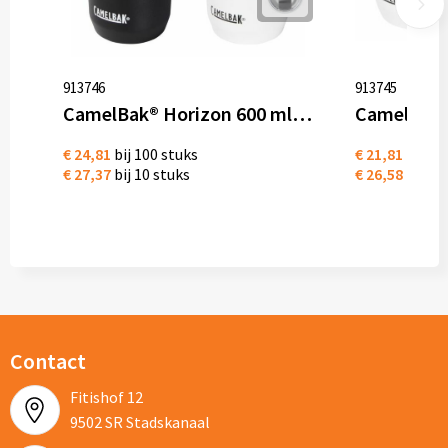
913746
913745
CamelBak® Horizon 600 ml vacuüm geïsoleerde beker RVS
€ 24,81
bij 100 stuks
€ 21,81
bij 10
€ 27,37
bij 10 stuks
€ 26,58
bij 5 
Contact
Fitishof 12
9502 SR Stadskanaal