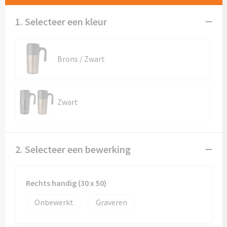
Mokken met naam
1. Selecteer een kleur
NIEUWE mokken
Kunststof bekers
Brons / Zwart
Relatiegeschenken
Sets en Servies
Zwart
Snel mokken
2. Selecteer een bewerking
Warme en Koude dranken
Rechts handig (30 x 50)
Onbewerkt
Graveren