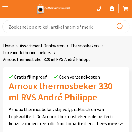
Witte mokken
Advies bij het kiezen van een mok
Home
Assortiment Drinkwaren
Thermosbekers
Gekleurde mokken
Luxe merk thermosbekers
Arnoux thermosbeker 330 ml RVS André Philippe
Glaswerk
Gratis filmproef
Geen verzendkosten
Drinkflessen
Arnoux thermosbeker 330
Thermosbekers
ml RVS André Philippe
Sportflessen
Arnoux thermosbeker: stijlvol, praktisch en van
topkwaliteit. De Arnoux thermosbeker is de perfecte
Kunststof mokken
keuze voor iedereen die functionaliteit en
...