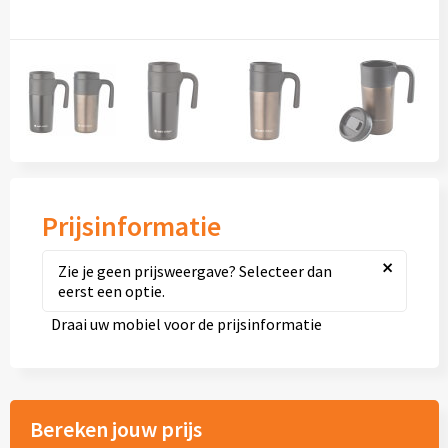
Diversen
Fullcolour mokken bedrukken
Geschenksets
Goedkope mokken
Grote mokken
Prijsinformatie
Kop en schotels
×
Zie je geen prijsweergave? Selecteer dan
eerst een optie.
Krijtmokken
Draai uw mobiel voor de prijsinformatie
Magic mokken
Milieuvriendelijke mokken
Bereken jouw prijs