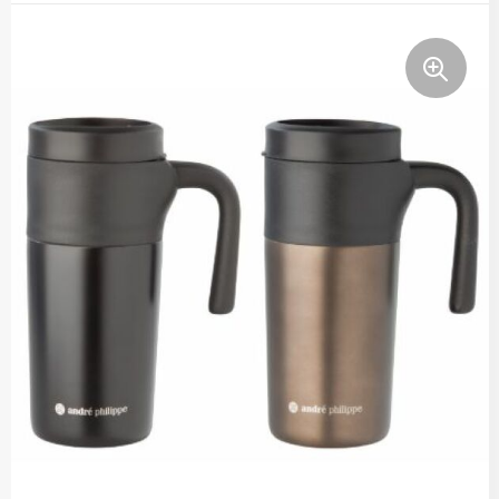
Thermosflessen
Lunchboxen
Fruitwaterflessen
Bidons
Bekende merken
Heupflessen
Bestek
Bestsellers
Bij de koffie en thee