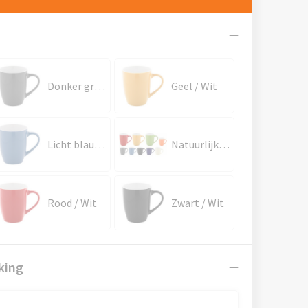
Donker grijs / Wit
Geel / Wit
Licht blauw / Wit
Natuurlijk / Wit
Rood / Wit
Zwart / Wit
king