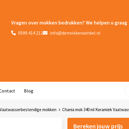
Vragen over mokken bedrukken? We helpen u graag
0599 414 212
info@demokkenwinkel.nl
Contact
Blog
Vaatwasserbestendige mokken
Chania mok 340 ml Keramiek Vaatwas
Bereken jouw prijs