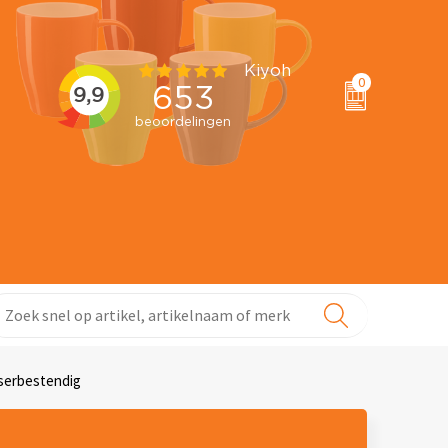
0
serbestendig