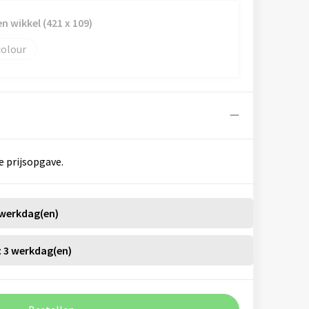
n wikkel (421 x 109)
colour
e prijsopgave.
 werkdag(en)
:
3 werkdag(en)