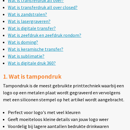
Wat is transferdruk all over?
Thermosflessen
Wat is transferdruk all over closed?
Wat is zandstralen?
Lunchboxen
Wat is lasergraveren?
Wat is digitale transfer?
Fruitwaterflessen
Wat is zeefdruk en zeefdruk rondom?
Wat is doming?
Bidons
Wat is keramische transfer?
Wat is sublimatie?
Bekende merken
Wat is digitale druk 360?
1. Wat is tampondruk
Heupflessen
Tampondruk is de meest gebruikte printtechniek waarbij een
Bestek
logo op een metalen plaat wordt gegraveerd en vervolgens
met een siliconen stempel op het artikel wordt aangebracht.
Bestsellers
Perfect voor logo's met veel kleuren
Bij de koffie en thee
Geeft moeiteloos kleine details van jouw logo weer
Voordelig bij lagere aantallen bedrukte drinkwaren