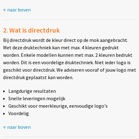
Diversen
↑ naar boven
Fullcolour mokken bedrukken
2. Wat is directdruk
Geschenksets
Bij directdruk wordt de kleur direct op de mok aangebracht.
Met deze druktechniek kan met max. 4 kleuren gedrukt
Goedkope mokken
worden. Enkele modellen kunnen met max. 2 kleuren bedrukt
worden. Dit is een voordelige druktechniek. Niet ieder logo is
Grote mokken
geschikt voor directdruk. We adviseren vooraf of jouw logo met
directdruk geplaatst kan worden.
Kop en schotels
Langdurige resultaten
Krijtmokken
Snelle leveringen mogelijk
Geschikt voor meerkleurige, eenvoudige logo's
Magic mokken
Voordelig
Milieuvriendelijke mokken
↑ naar boven