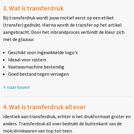
Mokken met naam
3. Wat is transferdruk
NIEUWE mokken
Bij transferdruk wordt jouw motief eerst op een etiket
(transfer) gedrukt. Hierna wordt de transfer op het artikel
Kunststof bekers
aangebracht. Door het inbrandproces verbindt de kleur zich
met de glazuur.
Relatiegeschenken
Geschikt voor ingewikkelde logo's
Ideaal voor rasters
Sets en Servies
Vaatwasmachine bestendig
Goed bestand tegen vervagen
Snel mokken
↑ naar boven
Warme en Koude dranken
4. Wat is transferdruk all over
Identiek aan transferdruk, echter is het drukformaat groter en
anders. Transferdruk all over bedrukt de buitenkant van de
mok/drinkwaren van top tot teen.