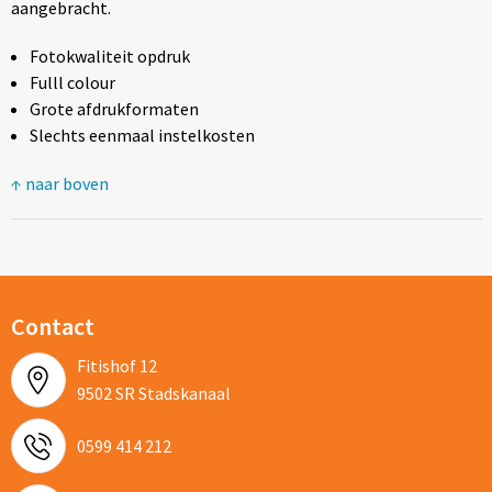
aangebracht.
Fotokwaliteit opdruk
Fulll colour
Grote afdrukformaten
Slechts eenmaal instelkosten
↑ naar boven
Contact
Fitishof 12
9502 SR Stadskanaal
0599 414 212