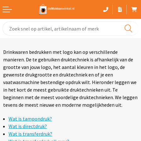
Witte mokken
Advies bij het kiezen van een mok
Drinkwaren bedrukken met logo kan op verschillende
Gekleurde mokken
manieren. De te gebruiken druktechniek is afhankelijk van de
grootte van jouw logo, het aantal kleuren in het logo, de
Glaswerk
gewenste drukgrootte en druktechniek en of je een
vaatwasmachine bestendige opdruk wilt. Hieronder leggen we
Drinkflessen
in het kort de meest gebruikte druktechnieken uit. Te
beginnen met de meest voordelige druktechnieken. We leggen
Thermosbekers
tevens de meest nieuwe en moderne mogelijkheden uit.
Sportflessen
Wat is tampondruk?
Wat is directdruk?
Kunststof mokken
Wat is transferdruk?