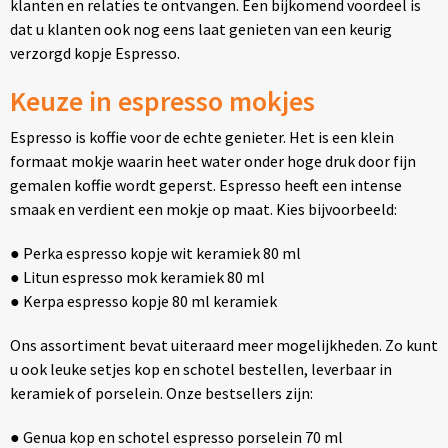
klanten en relaties te ontvangen. Een bijkomend voordeel is
Thermosflessen
dat u klanten ook nog eens laat genieten van een keurig
verzorgd kopje Espresso.
Lunchboxen
Keuze in espresso mokjes
Fruitwaterflessen
Espresso is koffie voor de echte genieter. Het is een klein
formaat mokje waarin heet water onder hoge druk door fijn
Bidons
gemalen koffie wordt geperst. Espresso heeft een intense
smaak en verdient een mokje op maat. Kies bijvoorbeeld:
Bekende merken
● Perka espresso kopje wit keramiek 80 ml
Heupflessen
● Litun espresso mok keramiek 80 ml
● Kerpa espresso kopje 80 ml keramiek
Bestek
Ons assortiment bevat uiteraard meer mogelijkheden. Zo kunt
Bestsellers
u ook leuke setjes kop en schotel bestellen, leverbaar in
keramiek of porselein. Onze bestsellers zijn:
Bij de koffie en thee
● Genua kop en schotel espresso porselein 70 ml