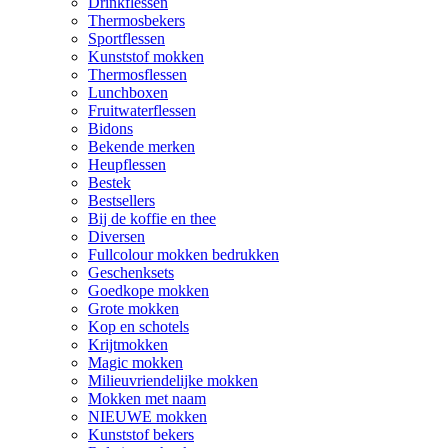
Drinkflessen
Thermosbekers
Sportflessen
Kunststof mokken
Thermosflessen
Lunchboxen
Fruitwaterflessen
Bidons
Bekende merken
Heupflessen
Bestek
Bestsellers
Bij de koffie en thee
Diversen
Fullcolour mokken bedrukken
Geschenksets
Goedkope mokken
Grote mokken
Kop en schotels
Krijtmokken
Magic mokken
Milieuvriendelijke mokken
Mokken met naam
NIEUWE mokken
Kunststof bekers