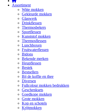
Assortiment
Witte mokken
Gekleurde mokken
Glaswerk
Drinkflessen
Thermosbekers
Sportflessen
Kunststof mokken
Thermosflessen
Lunchboxen
Fruitwaterflessen
Bidons
Bekende merken
Heupflessen
Bestek
Bestsellers
Bij de koffie en thee
Diversen
Fullcolour mokken bedrukken
Geschenksets
Goedkope mokken
Grote mokken
Kop en schotels
Krijtmokken