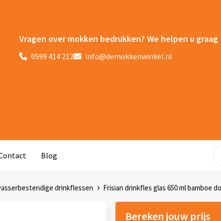
Vragen over mokken bedrukken? We helpen u graag
0599 414 212
info@demokkenwinkel.nl
Contact
Blog
asserbestendige drinkflessen
Frisian drinkfles glas 650 ml bamboe do
Bereken jouw prijs