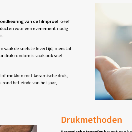
oedkeuring van de filmproef
. Geef
producten voor een evenement nodig
s.
vaak de snelste levertijd, meestal
our druk rondom is vaak ook snel
d of mokken met keramische druk,
 rond het einde van het jaar,
Drukmethoden
Keramische transfer
brengt een be