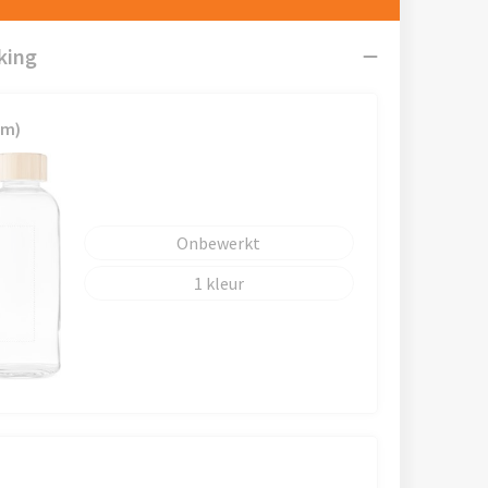
king
mm)
Onbewerkt
1