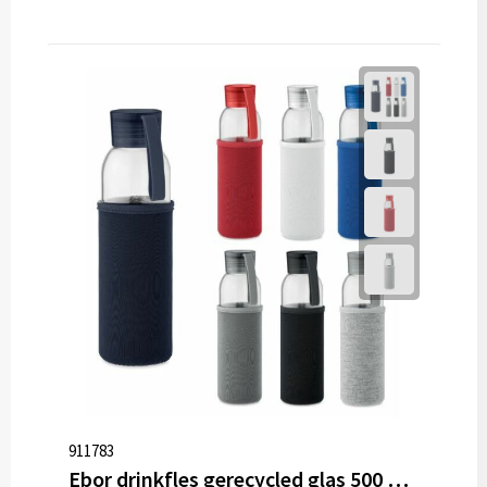
911783
Ebor drinkfles gerecycled glas 500 ml Lekvrij voordelig