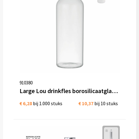
910380
Large Lou drinkfles borosilicaatglas 1 Liter Lekvrij
€ 6,28
bij 1.000 stuks
€ 10,37
bij 10 stuks