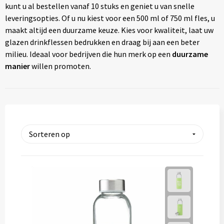
kunt u al bestellen vanaf 10 stuks en geniet u van snelle
Thermosflessen
leveringsopties. Of u nu kiest voor een 500 ml of 750 ml fles, u
maakt altijd een duurzame keuze. Kies voor kwaliteit, laat uw
Lunchboxen
glazen drinkflessen bedrukken en draag bij aan een beter
milieu. Ideaal voor bedrijven die hun merk op een
duurzame
Fruitwaterflessen
manier
willen promoten.
Bidons
Bekende merken
Heupflessen
Bestek
Bestsellers
Bij de koffie en thee