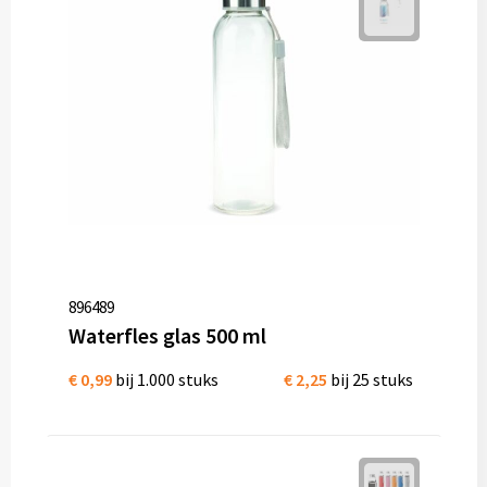
Mokken met naam
NIEUWE mokken
Kunststof bekers
Relatiegeschenken
Sets en Servies
Snel mokken
896489
Warme en Koude dranken
Waterfles glas 500 ml
€ 0,99
bij 1.000 stuks
€ 2,25
bij 25 stuks