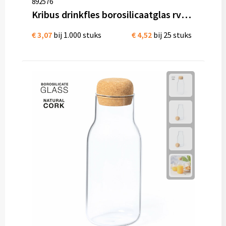
892576
Kribus drinkfles borosilicaatglas rvs 550 ml graveren bedrukken
€ 3,07
bij 1.000 stuks
€ 4,52
bij 25 stuks