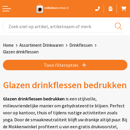
Witte mokken
Advies bij het kiezen van een mok
Home
Assortiment Drinkwaren
Drinkflessen
Gekleurde mokken
Glazen drinkflessen
Glaswerk
Toon filteropties
Drinkflessen
Glazen drinkflessen bedrukken
Thermosbekers
Glazen drinkflessen bedrukken
is een stijlvolle,
milieuvriendelijke manier om gehydrateerd te blijven. Perfect
Sportflessen
voor op kantoor, thuis of tijdens rustige activiteiten zoals
yoga. Door de smaakneutraliteit blijft uw drankje altijd puur. Bij
Kunststof mokken
de Mokkenwinkel profiteert u van een gratis drukvoorstel,