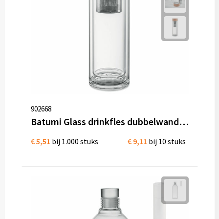
902668
Batumi Glass drinkfles dubbelwandig 400 ml met theezeef Lekvrij
€ 5,51
bij 1.000 stuks
€ 9,11
bij 10 stuks