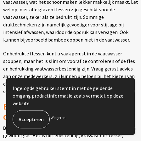
vaatwasser, wat het schoonmaken lekker makkelijk maakt. Let
wel op, niet alle glazen flessen zijn geschikt voor de
vaatwasser, zeker als ze bedrukt zijn. Sommige
druktechnieken zijn namelijk gevoeliger voor slijtage bij
intensief afwassen, waardoor de opdruk kan vervagen. Ook
kunnen bijvoorbeeld bamboe doppen niet in de vaatwasser.
Onbedrukte flessen kunt u vaak gerust in de vaatwasser
stoppen, maar het is slim om vooraf te controleren of de fles
en bedrukking vaatwasserbestendig zijn. Vraag gerust advies
aan onze medewerkers, zij kunnen u helpen bij het kiezen van
de juiste fles én druktechniek. Zo geniet u zorgeloos van een
Ingelogde gebruiker stemt in met de geldende
schone, duurzame drinkfles zonder de opdruk te beschadigen!
omgang productinformatie zoals vermeldt op deze
website
Bedrukte borosilicaat glazen
drinkflessen bedrukken
Weigeren
Borosilicaatglas
is een superieure glassoort ten opzichte van
gewoon glas. Het is hittebestendig, krasvast en sterker,