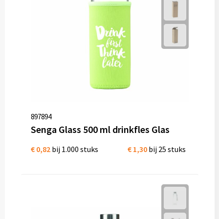
Diversen
Fullcolour mokken bedrukken
Geschenksets
Goedkope mokken
Grote mokken
897894
Kop en schotels
Senga Glass 500 ml drinkfles Glas
Krijtmokken
€ 0,82
bij 1.000 stuks
€ 1,30
bij 25 stuks
Magic mokken
Milieuvriendelijke mokken