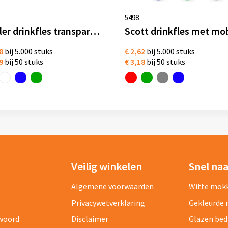
5498
Kahler drinkfles transparant rvs 700 ml
8
bij 5.000 stuks
€ 2,62
bij 5.000 stuks
9
bij 50 stuks
€ 3,18
bij 50 stuks
Veilig winkelen
Snel na
Algemene voorwaarden
Witte mok
Privacywetverklaring
Gekleurde
twoord
Disclaimer
Glazen be