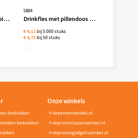
5884
Scott drinkfles met mobiele telefoonhouder PP 390 ml
Drinkfles met pillendoos tritan 730 ml
€ 4,12
bij 5.000 stuks
€ 4,73
bij 50 stuks
ar
Onze winkels
ken bedrukken
depennenwinkel.nl
 mokken bedrukken
depromotassenwinkel.nl
drukken
depromogadgetswinkel.nl