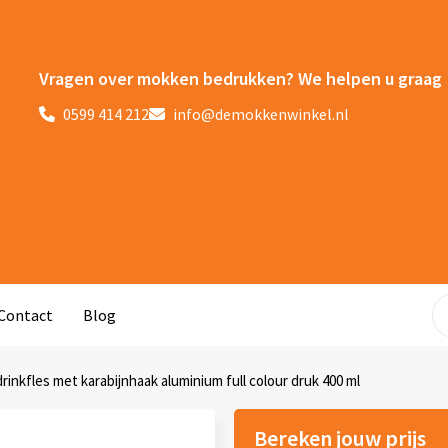
Vragen over mokken bedrukken? We helpen u graag
0599 414 212
info@demokkenwinkel.nl
Contact
Blog
rinkfles met karabijnhaak aluminium full colour druk 400 ml
Bereken jouw prijs