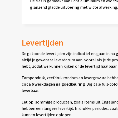
De fles is gemaakt van licht aluminium en voorzi
glanzend gladde uitvoering met witte afwerking.
Levertijden
De getoonde levertijden zijn indicatief en gaan in na
g
altijd je gewenste leverdatum aan, vooral als je de 
hebt, zodat we kunnen kijken of de levertijd haalbaar i
Tampondruk, zeefdruk rondom en lasergravure hebben 
circa 6 werkdagen na goedkeuring
. Digitale full-col
leverbaar.
Let op:
sommige producten, zoals items uit Engelan
hebben een langere levertijd. In drukke periodes, zoals
kunnen levertijden oplopen.