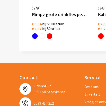
5979
5343
Rimpz grote drinkfles pet 1,89 liter
€ 5,54
bij 5.000 stuks
€ 2,5
€ 6,37
bij 50 stuks
€ 3,2
Contact
Service
Fitishof 12
Over ons
9502 SR Stadskanaal
Jij vertelt
Vraag en an
0599 414 212