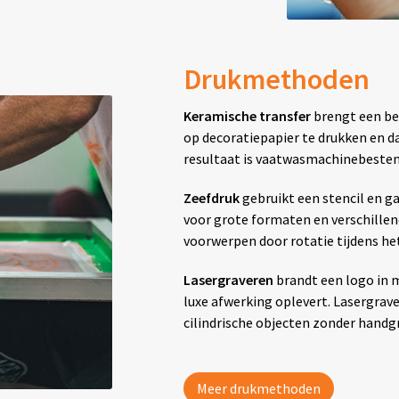
Drukmethoden
Keramische transfer
brengt een be
op decoratiepapier te drukken en d
resultaat is vaatwasmachinebestend
Zeefdruk
gebruikt een stencil en g
voor grote formaten en verschillen
voorwerpen door rotatie tijdens he
Lasergraveren
brandt een logo in 
luxe afwerking oplevert. Lasergra
cilindrische objecten zonder handg
Meer drukmethoden