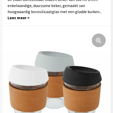
Thermosflessen
enkelwandige, duurzame beker, gemaakt van
hoogwaardig borosilicaatglas met een gladde kurken
...
Lunchboxen
Fruitwaterflessen
Bidons
Bekende merken
Heupflessen
Bestek
Bestsellers
Bij de koffie en thee