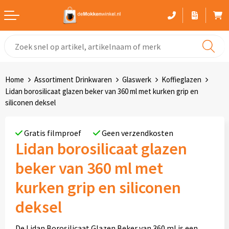
Witte mokken
Advies bij het kiezen van een mok
Home
Assortiment Drinkwaren
Glaswerk
Koffieglazen
Gekleurde mokken
Lidan borosilicaat glazen beker van 360 ml met kurken grip en
siliconen deksel
Glaswerk
Gratis filmproef
Geen verzendkosten
Drinkflessen
Lidan borosilicaat glazen
beker van 360 ml met
Thermosbekers
kurken grip en siliconen
Sportflessen
deksel
Kunststof mokken
De Lidan Borosilicaat Glazen Beker van 360 ml is een