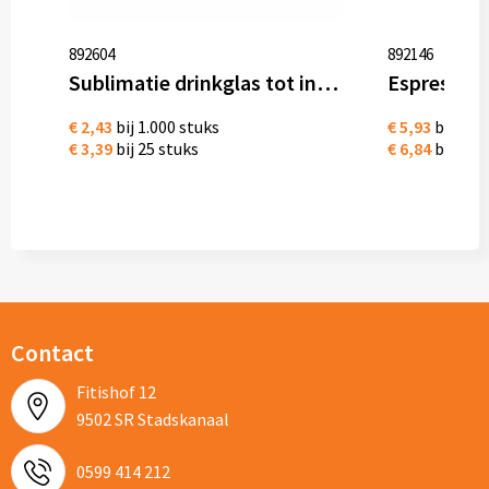
892604
892146
Sublimatie drinkglas tot in full colour bedrukken 300 ml
€ 2,43
bij 1.000 stuks
€ 5,93
bij 500
€ 3,39
bij 25 stuks
€ 6,84
bij 25 
Contact
Fitishof 12
9502 SR Stadskanaal
0599 414 212