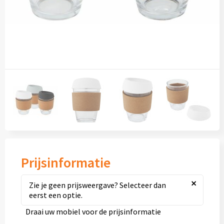
Diversen
Fullcolour mokken bedrukken
Geschenksets
Goedkope mokken
Grote mokken
Kop en schotels
Krijtmokken
Prijsinformatie
Magic mokken
×
Zie je geen prijsweergave? Selecteer dan
eerst een optie.
Milieuvriendelijke mokken
Draai uw mobiel voor de prijsinformatie