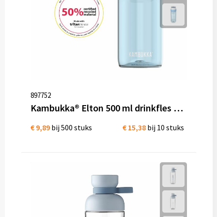
897752
Kambukka® Elton 500 ml drinkfles Tritan renew
€ 9,89
bij 500 stuks
€ 15,38
bij 10 stuks