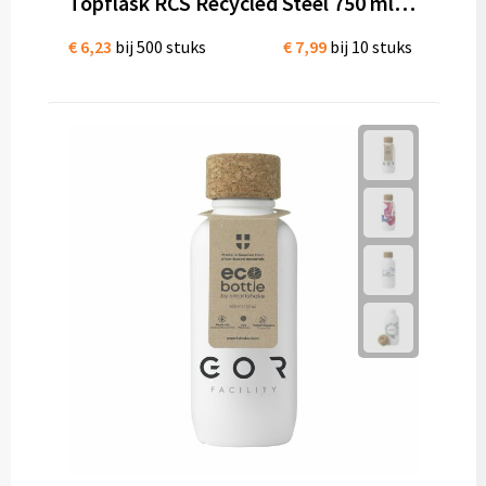
Topflask RCS Recycled Steel 750 ml drinkfles dubbelwandige thermosfles
€ 6,23
bij 500 stuks
€ 7,99
bij 10 stuks