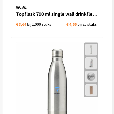
898581
Topflask 790 ml single wall drinkfles RVS
€ 3,64
bij 1.000 stuks
€ 4,66
bij 25 stuks