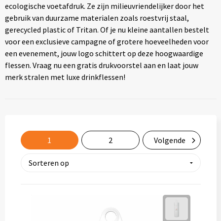
ecologische voetafdruk. Ze zijn milieuvriendelijker door het
Thermosflessen
gebruik van duurzame materialen zoals roestvrij staal,
gerecycled plastic of Tritan. Of je nu kleine aantallen bestelt
Lunchboxen
voor een exclusieve campagne of grotere hoeveelheden voor
een evenement, jouw logo schittert op deze hoogwaardige
Fruitwaterflessen
flessen. Vraag nu een gratis drukvoorstel aan en laat jouw
merk stralen met luxe drinkflessen!
Bidons
Bekende merken
Heupflessen
1
2
Volgende
Bestek
Bestsellers
Bij de koffie en thee