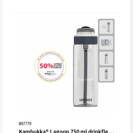
897779
Kambukka® Lagoon 750 ml drinkfles Tritan renew