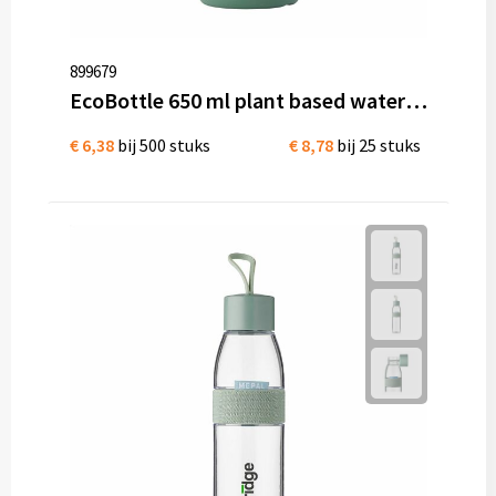
899679
EcoBottle 650 ml plant based waterfles - made in EU
€ 6,38
bij 500 stuks
€ 8,78
bij 25 stuks