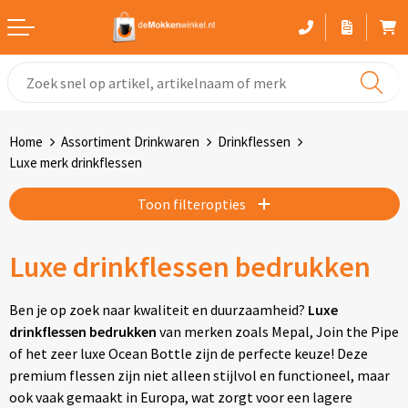
Witte mokken
Advies bij het kiezen van een mok
Home
Assortiment Drinkwaren
Drinkflessen
Gekleurde mokken
Luxe merk drinkflessen
Glaswerk
Toon filteropties
Drinkflessen
Luxe drinkflessen bedrukken
Thermosbekers
Ben je op zoek naar kwaliteit en duurzaamheid?
Luxe
drinkflessen bedrukken
van merken zoals Mepal, Join the Pipe
Sportflessen
of het zeer luxe Ocean Bottle zijn de perfecte keuze! Deze
premium flessen zijn niet alleen stijlvol en functioneel, maar
Kunststof mokken
ook vaak gemaakt in Europa, wat zorgt voor een lagere