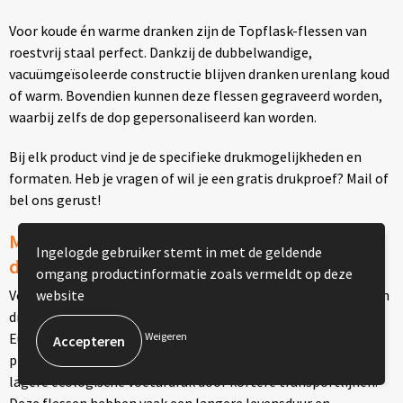
Voor koude én warme dranken zijn de Topflask-flessen van
roestvrij staal perfect. Dankzij de dubbelwandige,
vacuümgeïsoleerde constructie blijven dranken urenlang koud
of warm. Bovendien kunnen deze flessen gegraveerd worden,
waarbij zelfs de dop gepersonaliseerd kan worden.
Bij elk product vind je de specifieke drukmogelijkheden en
formaten. Heb je vragen of wil je een gratis drukproef? Mail of
bel ons gerust!
Made in Europe: de voordelen van luxe
Ingelogde gebruiker stemt in met de geldende
drinkflessen
omgang productinformatie zoals vermeldt op deze
Veel luxe merken, zoals Mepal en Circular&Co, produceren hun
website
drinkflessen in Europa, wat aanzienlijke voordelen biedt.
Europese productie betekent hogere arbeids- en
Weigeren
productienormen, strengere kwaliteitscontroles en een
lagere ecologische voetafdruk door kortere transportlijnen.