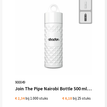
Mokken met naam
NIEUWE mokken
Kunststof bekers
Relatiegeschenken
Sets en Servies
Snel mokken
Warme en Koude dranken
900049
Join The Pipe Nairobi Bottle 500 ml waterfles Bio Kunststof
€ 2,34
bij 1.000 stuks
€ 6,18
bij 25 stuks