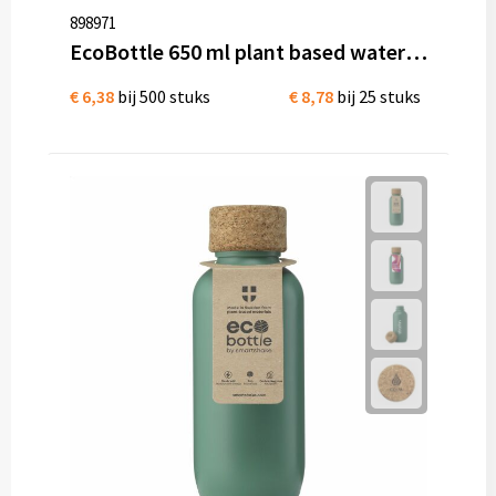
898971
EcoBottle 650 ml plant based waterfles - made in EU
€ 6,38
bij 500 stuks
€ 8,78
bij 25 stuks