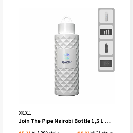
901311
Join The Pipe Nairobi Bottle 1,5 L waterfles Bio kunststof
€ 5,21
bij 1.000 stuks
€ 8,93
bij 25 stuks