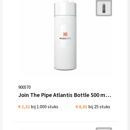
Diversen
Fullcolour mokken bedrukken
Geschenksets
Goedkope mokken
Grote mokken
Kop en schotels
900570
Krijtmokken
Join The Pipe Atlantis Bottle 500 ml waterfles Bio Kunststof
Magic mokken
€ 2,32
bij 1.000 stuks
€ 6,01
bij 25 stuks
Milieuvriendelijke mokken