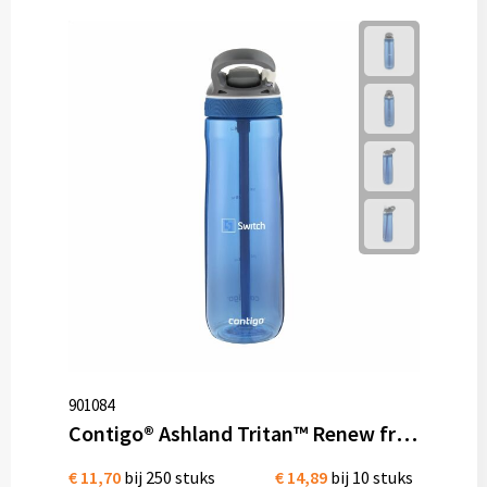
901084
Contigo® Ashland Tritan™ Renew from Eastman 720 ml
€ 11,70
bij 250 stuks
€ 14,89
bij 10 stuks