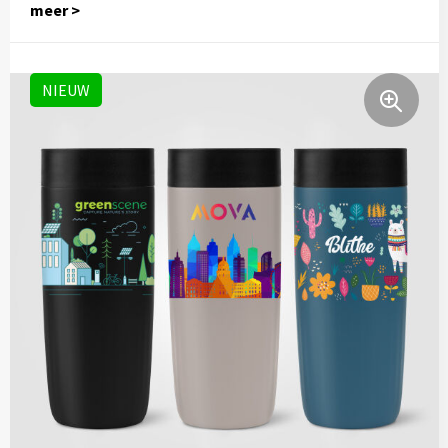
Thermosflessen
Lunchboxen
NIEUW
Fruitwaterflessen
Bidons
Bekende merken
Heupflessen
Bestek
Bestsellers
Bij de koffie en thee