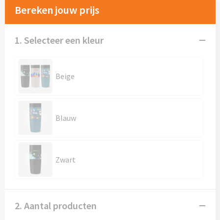
Mokken met naam
Bereken jouw prijs
NIEUWE mokken
1. Selecteer een kleur
Kunststof bekers
Relatiegeschenken
Beige
Sets en Servies
Blauw
Snel mokken
Warme en Koude dranken
Zwart
2. Aantal producten