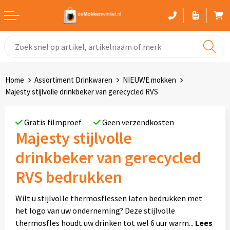
Witte mokken
Advies bij het kiezen van een mok
Home
Assortiment Drinkwaren
NIEUWE mokken
Gekleurde mokken
Majesty stijlvolle drinkbeker van gerecycled RVS
Glaswerk
Gratis filmproef
Geen verzendkosten
Majesty stijlvolle
Drinkflessen
drinkbeker van gerecycled
Thermosbekers
RVS bedrukken
Sportflessen
Wilt u stijlvolle thermosflessen laten bedrukken met
het logo van uw onderneming? Deze stijlvolle
Kunststof mokken
thermosfles houdt uw drinken tot wel 6 uur warm
...