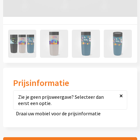
Diversen
Fullcolour mokken bedrukken
Geschenksets
Goedkope mokken
Grote mokken
Kop en schotels
Prijsinformatie
×
Krijtmokken
Zie je geen prijsweergave? Selecteer dan
eerst een optie.
Magic mokken
Draai uw mobiel voor de prijsinformatie
Milieuvriendelijke mokken