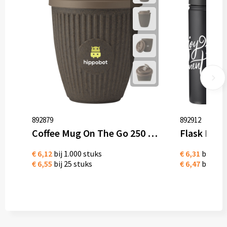
892879
892912
Coffee Mug On The Go 250 ml koffiebeker bedrukken
€ 6,12
bij 1.000 stuks
€ 6,31
bij 1.0
€ 6,55
bij 25 stuks
€ 6,47
bij 50 