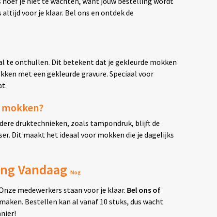
ns hoef je niet te wachten, want jouw bestelling wordt
tijd voor je klaar. Bel ons en ontdek de
l te onthullen. Dit betekent dat je gekleurde mokken
kken met een gekleurde gravure. Speciaal voor
t.
e mokken?
ndere druktechnieken, zoals tampondruk, blijft de
ser. Dit maakt het ideaal voor mokken die je dagelijks
ling Vandaag
Nog
k? Onze medewerkers staan voor je klaar.
Bel ons of
aken. Bestellen kan al vanaf 10 stuks, dus wacht
nier!