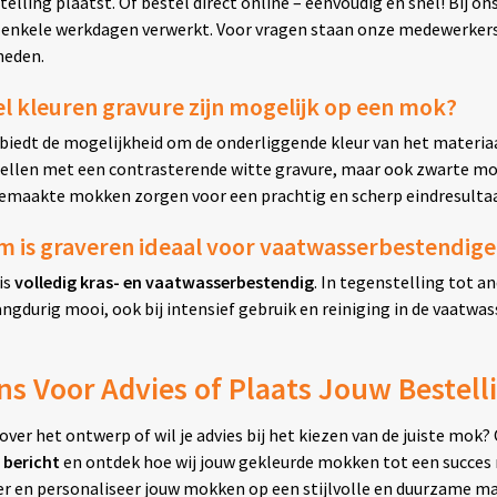
telling plaatst. Of bestel direct online – eenvoudig en snel! Bij o
 enkele werkdagen verwerkt. Voor vragen staan onze medewerkers al
heden.
l kleuren gravure zijn mogelijk op een mok?
biedt de mogelijkheid om de onderliggende kleur van het materiaa
ellen met een contrasterende witte gravure, maar ook zwarte mo
emaakte mokken zorgen voor een prachtig en scherp eindresultaa
 is graveren ideaal voor vaatwasserbestendig
is
volledig kras- en vaatwasserbestendig
. In tegenstelling tot a
angdurig mooi, ook bij intensief gebruik en reiniging in de vaatwas
ns Voor Advies of Plaats Jouw Bestel
e over het ontwerp of wil je advies bij het kiezen van de juiste mo
 bericht
en ontdek hoe wij jouw gekleurde mokken tot een succes m
er en personaliseer jouw mokken op een stijlvolle en duurzame ma