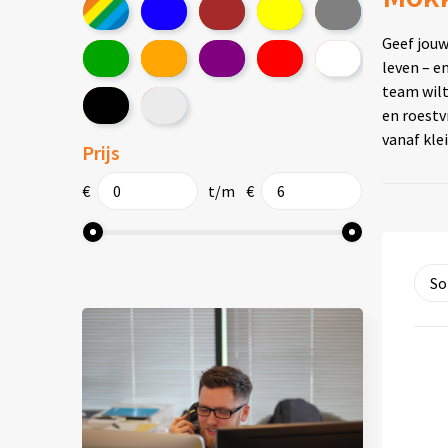
Geef jou
leven – e
team wilt
en roestv
vanaf kle
Prijs
€
t/m
€