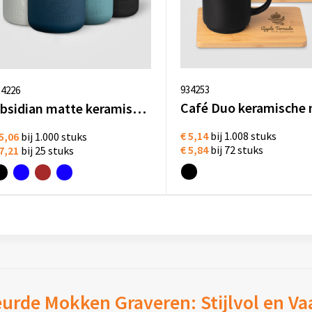
934253
34226
Obsidian matte keramische en siliconen mok met deksel bedrukken
€ 5,14
bij 1.008 stuks
5,06
bij 1.000 stuks
€ 5,84
bij 72 stuks
7,21
bij 25 stuks
urde Mokken Graveren: Stijlvol en V