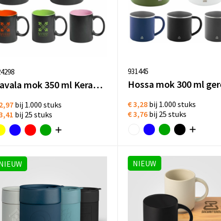
931445
24298
Kavala mok 350 ml Keramiek Vaatwasserbestendig
€ 3,28
bij 1.000 stuks
2,97
bij 1.000 stuks
€ 3,76
bij 25 stuks
3,41
bij 25 stuks
NIEUW
NIEUW