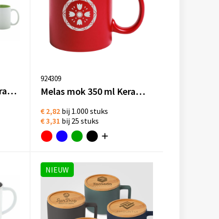
924309
Revery mok 350 ml Keramiek Vaatwasserbestendig
Melas mok 350 ml Keramiek Vaatwasserbestendig
€ 2,82
bij 1.000 stuks
€ 3,31
bij 25 stuks
NIEUW