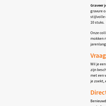
Graveer j
gravure o
stijlvolle
10 stuks.
Onze coll
mokken me
jarenlang
Vraag
Wil je ee
zijn besc
met een w
je zoekt,
Direc
Benieuwd 