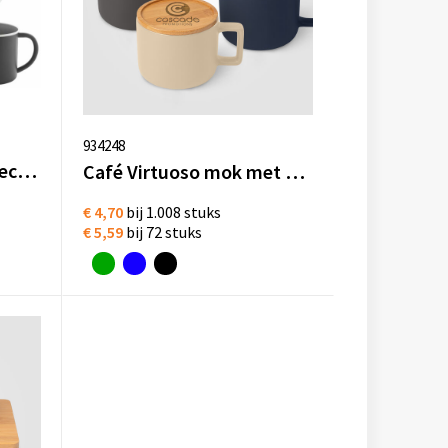
934248
Hossa mok 300 ml gerecycled RVS
Café Virtuoso mok met bamboe deksel 355 ml
€ 4,70
bij 1.008 stuks
€ 5,59
bij 72 stuks