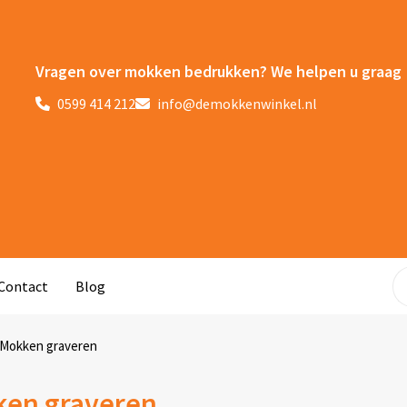
Vragen over mokken bedrukken? We helpen u graag
0599 414 212
info@demokkenwinkel.nl
Contact
Blog
Mokken graveren
en graveren