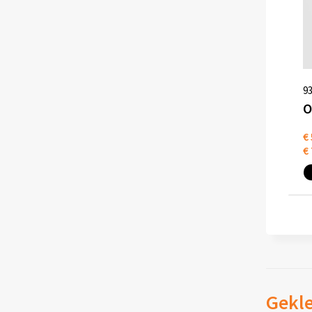
9
€ 
€ 
Gekle