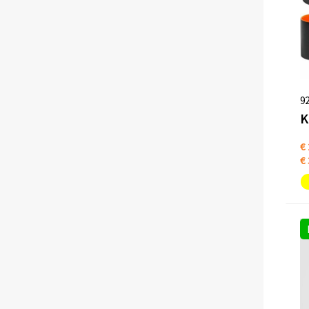
9
€ 
€ 