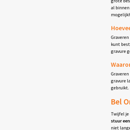
grote bes
al binnen
mogelijk
Hoevee
Graveren 
kunt best
gravure g
Waarom
Graveren 
gravure l
gebruikt.
Bel O
Twijfel j
stuur een
niet lang