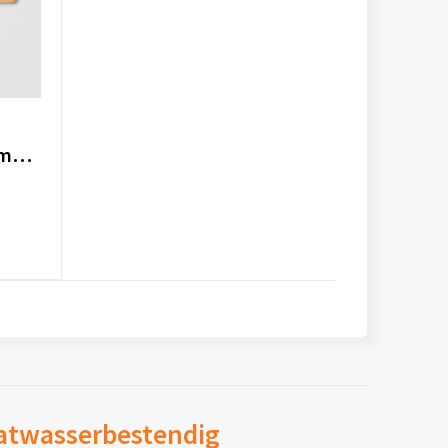
Café Duo keramische mok op bamboe plateau
aatwasserbestendig