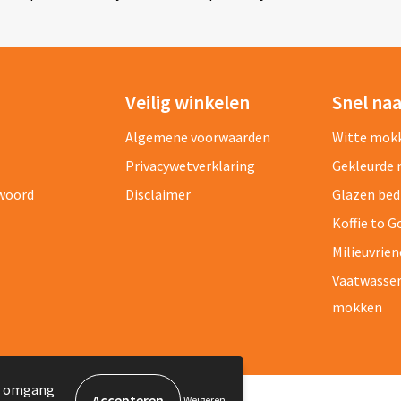
Veilig winkelen
Snel na
Algemene voorwaarden
Witte mok
Privacywetverklaring
Gekleurde
twoord
Disclaimer
Glazen be
Koffie to 
Milieuvrien
Vaatwasse
mokken
de omgang
Weigeren