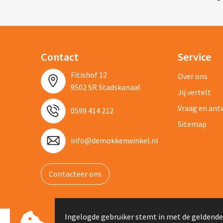
Contact
Service
Fitishof 12
Over ons
9502 SR Stadskanaal
Jij vertelt
Vraag en an
0599 414 212
Sitemap
info@demokkenwinkel.nl
Contacteer ons
Ingelogde gebruiker stemt in met de gelden