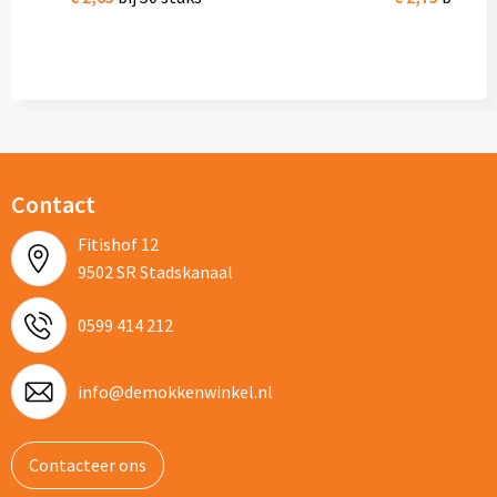
Contact
Fitishof 12
9502 SR Stadskanaal
0599 414 212
info@demokkenwinkel.nl
Contacteer ons