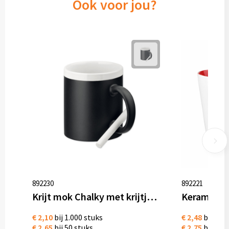
Ook voor jou?
892230
892221
Krijt mok Chalky met krijtje, 330 ml
Keramiek 
€ 2,10
bij 1.000 stuks
€ 2,48
bij 1.0
€ 2,65
bij 50 stuks
€ 2,75
bij 50 