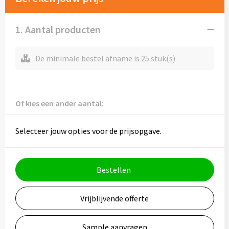
Mokken met naam
NIEUWE mokken
1. Aantal producten
Kunststof bekers
De minimale bestel afname is 25 stuk(s)
Relatiegeschenken
Sets en Servies
Of kies een ander aantal:
Snel mokken
Selecteer jouw opties voor de prijsopgave.
Warme en Koude dranken
Bestellen
Vrijblijvende offerte
Sample aanvragen