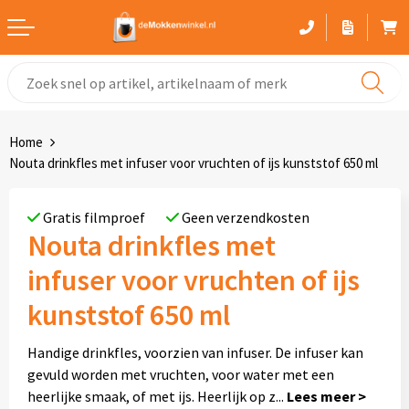
Witte mokken
Advies bij het kiezen van een mok
Home
Gekleurde mokken
Nouta drinkfles met infuser voor vruchten of ijs kunststof 650 ml
Glaswerk
Gratis filmproef
Geen verzendkosten
Nouta drinkfles met
Drinkflessen
infuser voor vruchten of ijs
Thermosbekers
kunststof 650 ml
Sportflessen
Handige drinkfles, voorzien van infuser. De infuser kan
gevuld worden met vruchten, voor water met een
Kunststof mokken
heerlijke smaak, of met ijs. Heerlijk op z
...