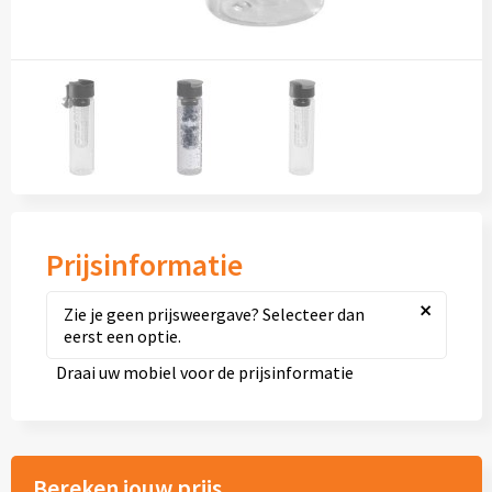
Diversen
Fullcolour mokken bedrukken
Geschenksets
Goedkope mokken
Grote mokken
Prijsinformatie
Kop en schotels
×
Zie je geen prijsweergave? Selecteer dan
Krijtmokken
eerst een optie.
Draai uw mobiel voor de prijsinformatie
Magic mokken
Milieuvriendelijke mokken
Bereken jouw prijs