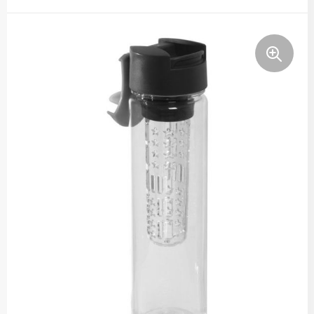
Thermosflessen
Lunchboxen
Fruitwaterflessen
Bidons
Bekende merken
Heupflessen
Bestek
Bestsellers
Bij de koffie en thee