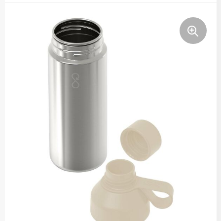
Thermosflessen
Lunchboxen
Fruitwaterflessen
Bidons
Bekende merken
Heupflessen
Bestek
Bestsellers
Bij de koffie en thee