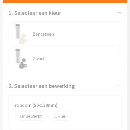
Mokken met naam
1. Selecteer een kleur
NIEUWE mokken
Kunststof bekers
Zandsteen
Relatiegeschenken
Sets en Servies
Zwart
Snel mokken
2. Selecteer een bewerking
Warme en Koude dranken
rondom (50x130mm)
Onbewerkt
1