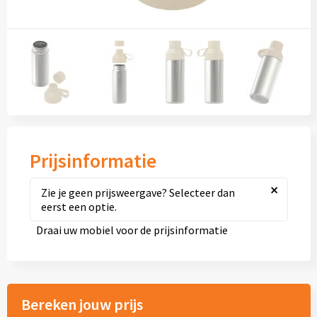
Diversen
Fullcolour mokken bedrukken
Geschenksets
Goedkope mokken
Grote mokken
Prijsinformatie
Kop en schotels
×
Zie je geen prijsweergave? Selecteer dan
eerst een optie.
Krijtmokken
Draai uw mobiel voor de prijsinformatie
Magic mokken
Milieuvriendelijke mokken
Bereken jouw prijs