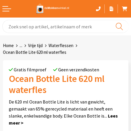
Witte mokken
Advies bij het kiezen van een mok
Home
...
Vrije tijd
Waterflessen
Gekleurde mokken
Ocean Bottle Lite 620 ml waterfles
Glaswerk
Gratis filmproef
Geen verzendkosten
Ocean Bottle Lite 620 ml
Drinkflessen
waterfles
Thermosbekers
De 620 ml Ocean Bottle Lite is licht van gewicht,
Sportflessen
gemaakt van 65% gerecycled materiaal en heeft een
slanke, enkelwandige body. Elke Ocean Bottle is
...
Kunststof mokken