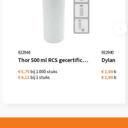
932944
932940
Thor 500 ml RCS gecertificeerde waterfles van gerecycled roestvrijstaal
€ 5,75
bij 1.000 stuks
€ 2,69
bij 1.0
€ 6,11
bij 1 stuks
€ 2,69
bij 1 st