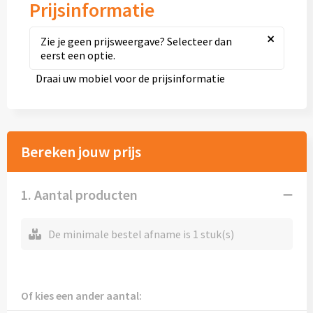
Prijsinformatie
Thermosflessen
×
Zie je geen prijsweergave? Selecteer dan
Lunchboxen
eerst een optie.
Draai uw mobiel voor de prijsinformatie
Fruitwaterflessen
Bidons
Bereken jouw prijs
Bekende merken
Heupflessen
1. Aantal producten
Bestek
De minimale bestel afname is 1 stuk(s)
Bestsellers
Bij de koffie en thee
Of kies een ander aantal: