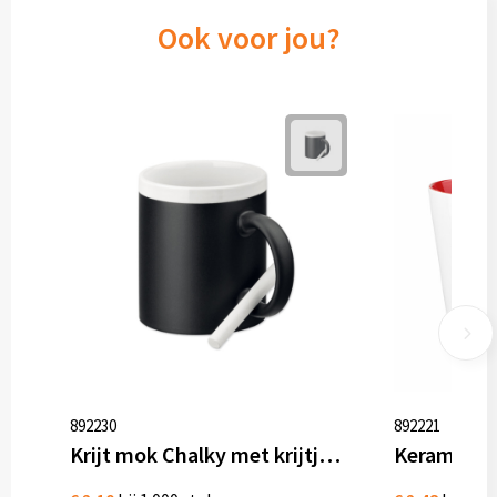
Ook voor jou?
892230
892221
Krijt mok Chalky met krijtje, 330 ml
Keramiek 