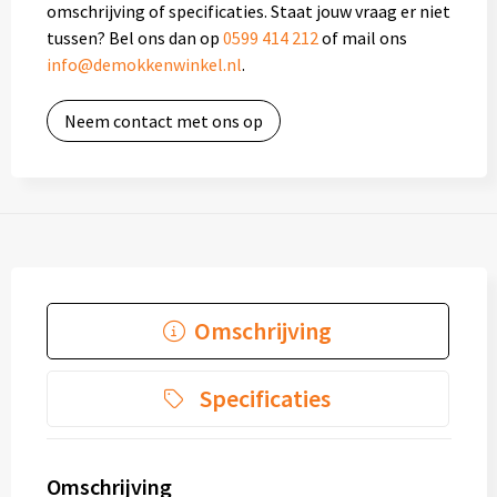
Mokken met naam
omschrijving of specificaties. Staat jouw vraag er niet
tussen? Bel ons dan op
0599 414 212
of mail ons
NIEUWE mokken
info@demokkenwinkel.nl
.
Kunststof bekers
Neem contact met ons op
Relatiegeschenken
Sets en Servies
Snel mokken
Omschrijving
Warme en Koude dranken
Specificaties
Omschrijving