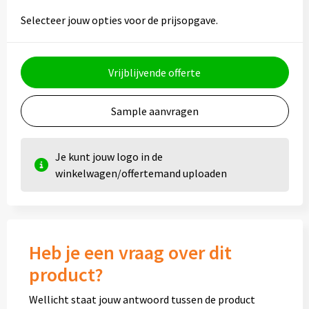
Diversen
Selecteer jouw opties voor de prijsopgave.
Fullcolour mokken bedrukken
Vrijblijvende offerte
Geschenksets
Goedkope mokken
Sample aanvragen
Grote mokken
Je kunt jouw logo in de
winkelwagen/offertemand uploaden
Kop en schotels
Krijtmokken
Magic mokken
Heb je een vraag over dit
product?
Milieuvriendelijke mokken
Wellicht staat jouw antwoord tussen de product