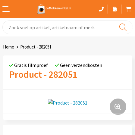
Witte mokken
Advies bij het kiezen van een mok
Home
Product - 282051
Gekleurde mokken
Gratis filmproef
Geen verzendkosten
Glaswerk
Product - 282051
Drinkflessen
Thermosbekers
Sportflessen
Kunststof mokken