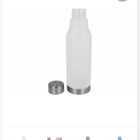
Thermosflessen
Lunchboxen
Fruitwaterflessen
Bidons
Bekende merken
Heupflessen
Bestek
Bestsellers
Bij de koffie en thee