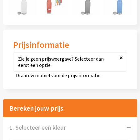
Diversen
Fullcolour mokken bedrukken
Geschenksets
Prijsinformatie
Goedkope mokken
×
Zie je geen prijsweergave? Selecteer dan
Grote mokken
eerst een optie.
Draai uw mobiel voor de prijsinformatie
Kop en schotels
Krijtmokken
Bereken jouw prijs
Magic mokken
Milieuvriendelijke mokken
1. Selecteer een kleur