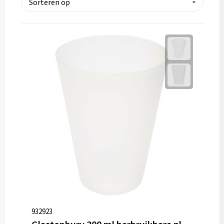
Thermosflessen
Lunchboxen
Fruitwaterflessen
Bidons
Bekende merken
Heupflessen
Bestek
Bestsellers
Bij de koffie en thee
932923