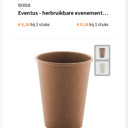
Mokken met naam
933018
Eventus - herbruikbare evenementenbeker
NIEUWE mokken
€ 0,26
bij 1 stuks
€ 0,26
bij 1 stuks
Kunststof bekers
Relatiegeschenken
Sets en Servies
Snel mokken
Warme en Koude dranken