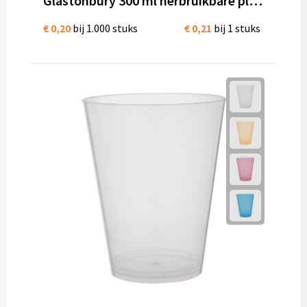
Glastonbury 300 ml herbruikbare plastic beker
Diversen
€ 0,20
bij 1.000 stuks
€ 0,21
bij 1 stuks
Fullcolour mokken bedrukken
Geschenksets
Goedkope mokken
Grote mokken
Kop en schotels
Krijtmokken
Magic mokken
Milieuvriendelijke mokken