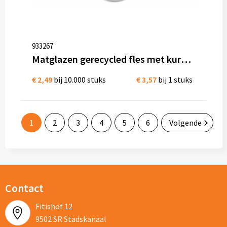
933267
Matglazen gerecycled fles met kurken dop 500ml
€ 2,49
bij 10.000 stuks
€ 3,57
bij 1 stuks
1
2
3
4
5
6
Volgende
Contact
Fitishof 12
9502 SR Stadskanaal