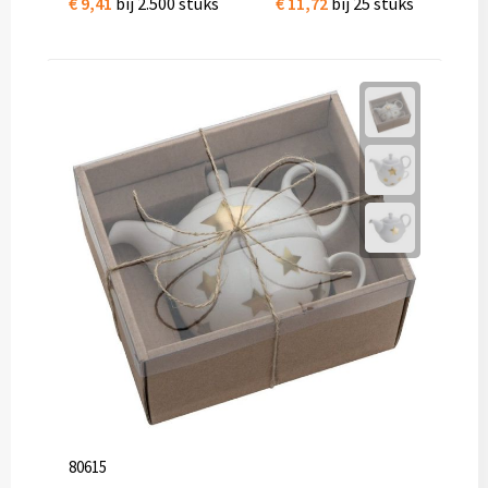
€ 9,41
bij 2.500 stuks
€ 11,72
bij 25 stuks
Diversen
Fullcolour mokken bedrukken
Geschenksets
Goedkope mokken
Grote mokken
Kop en schotels
Krijtmokken
Magic mokken
Milieuvriendelijke mokken
80615