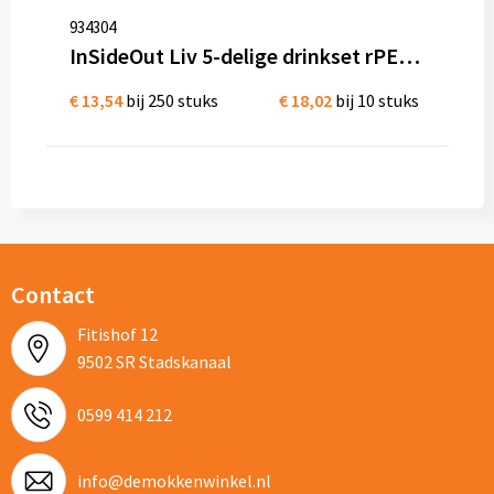
934304
InSideOut Liv 5-delige drinkset rPET 2000 ml
€ 13,54
bij 250 stuks
€ 18,02
bij 10 stuks
Contact
Fitishof 12
9502 SR Stadskanaal
0599 414 212
info@demokkenwinkel.nl