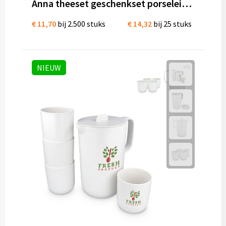
Mokken met naam
Anna theeset geschenkset porselein 200 ml en 400 ml
€ 11,70
bij 2.500 stuks
€ 14,32
bij 25 stuks
NIEUWE mokken
Kunststof bekers
NIEUW
Relatiegeschenken
Sets en Servies
Snel mokken
Warme en Koude dranken