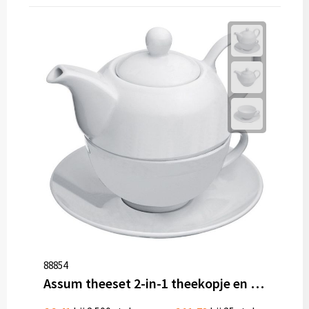
Thermosflessen
Lunchboxen
Fruitwaterflessen
Bidons
Bekende merken
Heupflessen
Bestek
Bestsellers
88854
Assum theeset 2-in-1 theekopje en theekan porselein 200 ml
Bij de koffie en thee