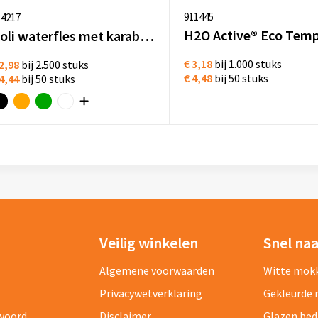
911445
34217
Doli waterfles met karabijnhaak en draaidop fietsfles bedrukken
€ 3,18
bij 1.000 stuks
2,98
bij 2.500 stuks
€ 4,48
bij 50 stuks
4,44
bij 50 stuks
Veilig winkelen
Snel na
Algemene voorwaarden
Witte mok
Privacywetverklaring
Gekleurde
twoord
Disclaimer
Glazen be