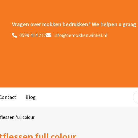
Vragen over mokken bedrukken? We helpen u graag
0599 414 212
info@demokkenwinkel.nl
Contact
Blog
flessen full colour
flessen full colour