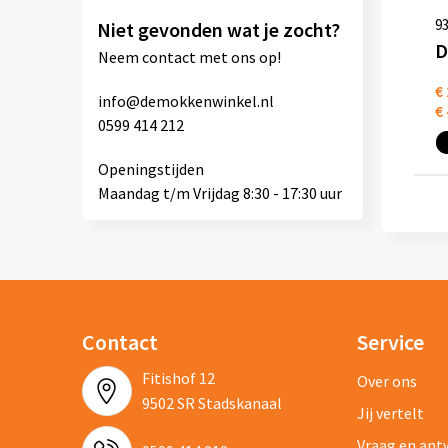
9
Niet gevonden wat je zocht?
Neem contact met ons op!
€ 
info@demokkenwinkel.nl
€ 
0599 414 212
Openingstijden
Maandag t/m Vrijdag 8:30 - 17:30 uur
Contact
Service
Fitishof 12
Over ons
9502 SR Stadskanaal
Jij vertelt
Vraag en an