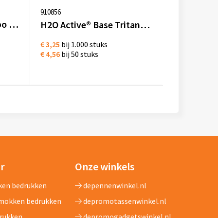
910856
H2O Active® Eco Tempo waterfles van 700 ml met schroefdop
H2O Active® Base Tritan™ 650 ml sportfles met schroefdeksel
€ 3,25
bij 1.000 stuks
€ 4,56
bij 50 stuks
ar
Onze winkels
ken bedrukken
depennenwinkel.nl
 mokken bedrukken
depromotassenwinkel.nl
drukken
depromogadgetswinkel.nl