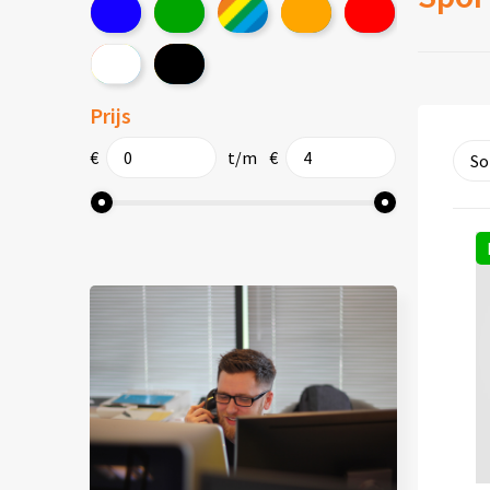
Prijs
€
t/m
€