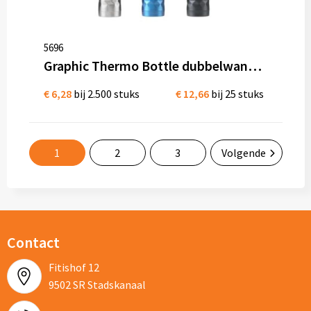
5696
Graphic Thermo Bottle dubbelwandige thermofles RVS 500 ml
€ 6,28
bij 2.500 stuks
€ 12,66
bij 25 stuks
1
2
3
Volgende
Contact
Fitishof 12
9502 SR Stadskanaal