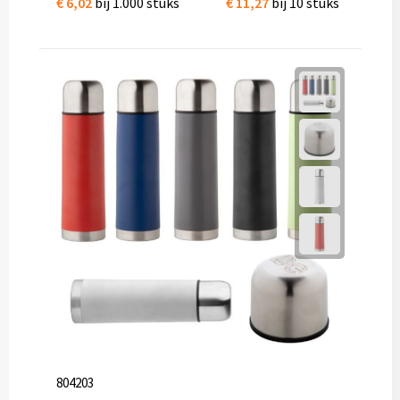
€ 6,02
bij 1.000 stuks
€ 11,27
bij 10 stuks
804203