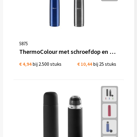
5875
ThermoColour met schroefdop en drinkbeker RVS 500 ml
€ 4,94
bij 2.500 stuks
€ 10,44
bij 25 stuks