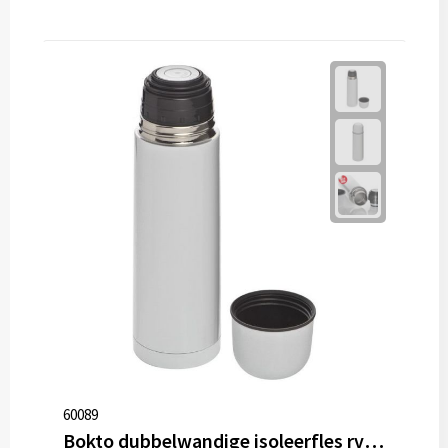
60089
Bokto dubbelwandige isoleerfles rvs 500 ml