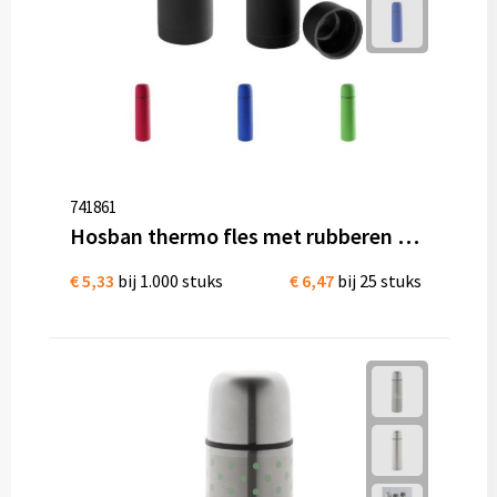
741861
Hosban thermo fles met rubberen afwerking rvs 500 ml
€ 5,33
bij 1.000 stuks
€ 6,47
bij 25 stuks