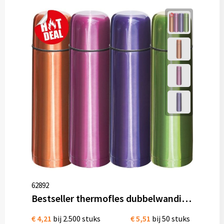
62892
Bestseller thermofles dubbelwandig rvs 500 ml
€ 4,21
bij 2.500 stuks
€ 5,51
bij 50 stuks