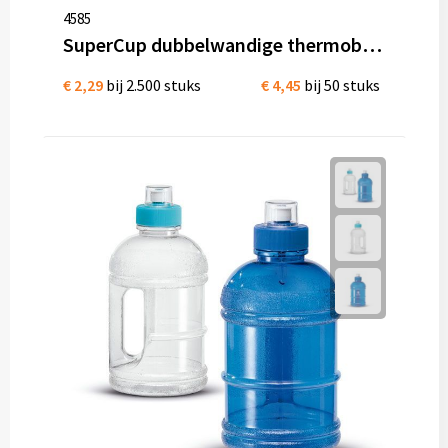
Mokken met naam
4585
SuperCup dubbelwandige thermobeker met handvat RVS 400 ml
NIEUWE mokken
€ 2,29
bij 2.500 stuks
€ 4,45
bij 50 stuks
Kunststof bekers
Relatiegeschenken
Sets en Servies
Snel mokken
Warme en Koude dranken