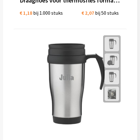
Draaghoes voor thermosfles formaat 7,6 x 26,5 cm pvc
Diversen
€ 1,18
bij 1.000 stuks
€ 2,07
bij 50 stuks
Fullcolour mokken bedrukken
Geschenksets
Goedkope mokken
Grote mokken
Kop en schotels
Krijtmokken
Magic mokken
Milieuvriendelijke mokken