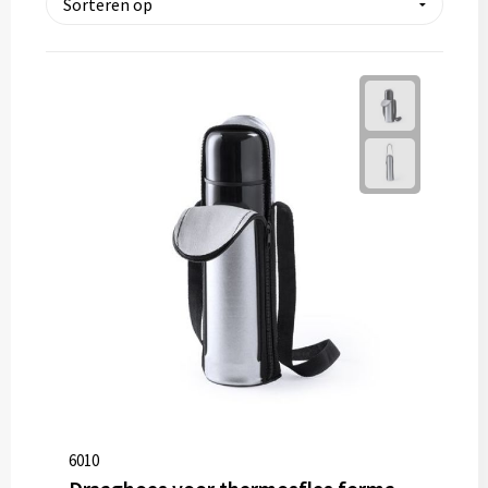
Thermosflessen
Lunchboxen
Fruitwaterflessen
Bidons
Bekende merken
Heupflessen
Bestek
Bestsellers
Bij de koffie en thee
6010