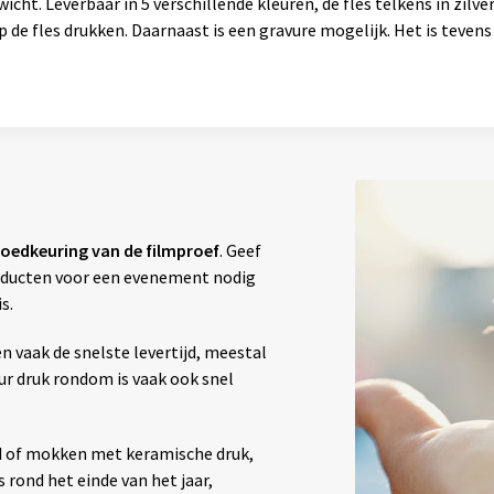
ht. Leverbaar in 5 verschillende kleuren, de fles telkens in zilver
de fles drukken. Daarnaast is een gravure mogelijk. Het is teven
oedkeuring van de filmproef
. Geef
producten voor een evenement nodig
s.
vaak de snelste levertijd, meestal
our druk rondom is vaak ook snel
d of mokken met keramische druk,
 rond het einde van het jaar,