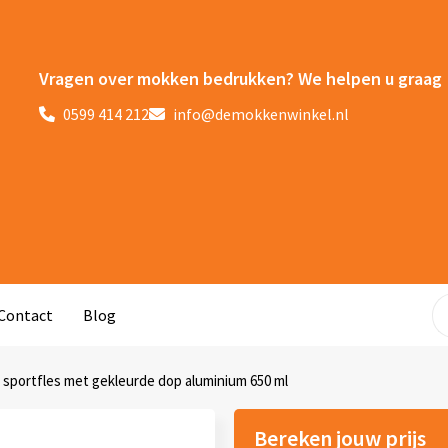
Vragen over mokken bedrukken? We helpen u graag
0599 414 212
info@demokkenwinkel.nl
Contact
Blog
 sportfles met gekleurde dop aluminium 650 ml
Bereken jouw prijs