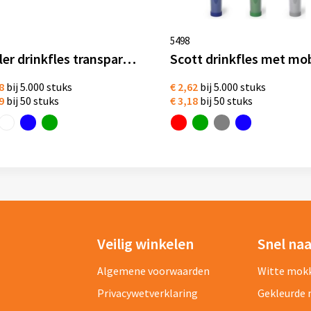
5498
Kahler drinkfles transparant rvs 700 ml
8
bij 5.000 stuks
€ 2,62
bij 5.000 stuks
9
bij 50 stuks
€ 3,18
bij 50 stuks
Veilig winkelen
Snel na
Algemene voorwaarden
Witte mok
Privacywetverklaring
Gekleurde