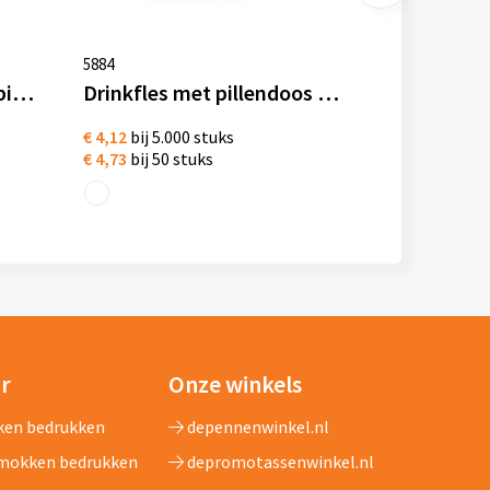
5884
Scott drinkfles met mobiele telefoonhouder PP 390 ml
Drinkfles met pillendoos tritan 730 ml
€ 4,12
bij 5.000 stuks
€ 4,73
bij 50 stuks
ar
Onze winkels
ken bedrukken
depennenwinkel.nl
 mokken bedrukken
depromotassenwinkel.nl