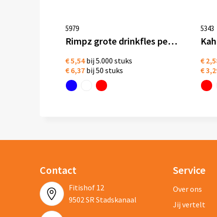
5979
5343
Rimpz grote drinkfles pet 1,89 liter
€ 5,54
bij 5.000 stuks
€ 2,5
€ 6,37
bij 50 stuks
€ 3,2
Contact
Service
Fitishof 12
Over ons
9502 SR Stadskanaal
Jij vertelt