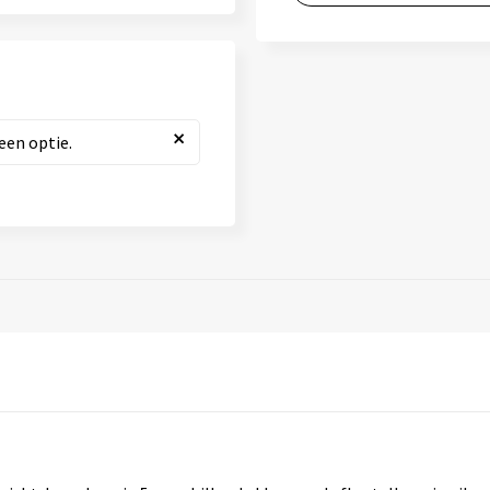
×
een optie.