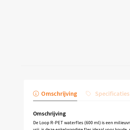
Omschrijving
Specificaties
Omschrijving
De Loop R-PET waterfles (600 ml) is een milieuvr
vrij, is deze enkelwandige fles ideaal voor koud