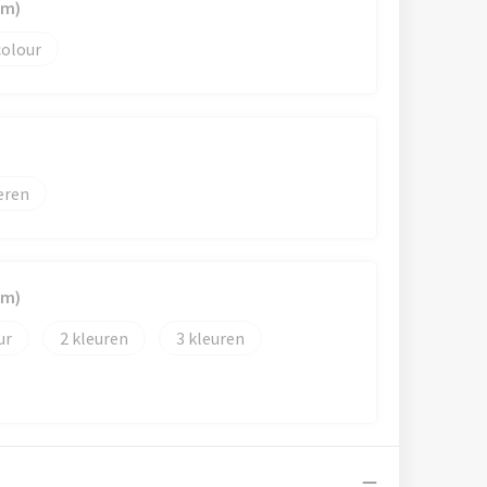
mm)
colour
eren
mm)
2
3