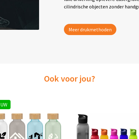
cilindrische objecten zonder handg
Meer drukmethoden
Ook voor jou?
EUW