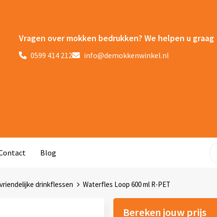
Vragen over mokken bedrukken? We helpen u graag
0599 414 212
info@demokkenwinkel.nl
Contact
Blog
vriendelijke drinkflessen
Waterfles Loop 600 ml R-PET
Bereken jouw prijs