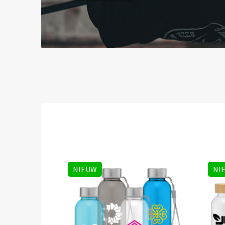
NIEUW
NI