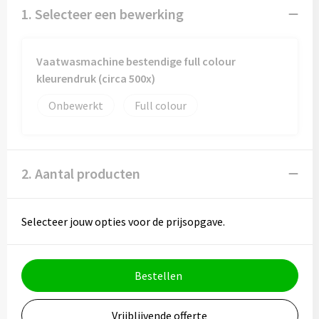
Mokken met naam
1. Selecteer een bewerking
NIEUWE mokken
Vaatwasmachine bestendige full colour
Kunststof bekers
kleurendruk (circa 500x)
Onbewerkt
Full colour
Relatiegeschenken
Sets en Servies
2. Aantal producten
Snel mokken
Warme en Koude dranken
Selecteer jouw opties voor de prijsopgave.
Bestellen
Vrijblijvende offerte