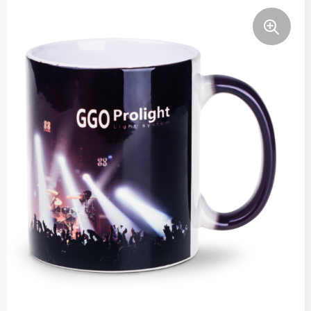
Thermosflessen
Lunchboxen
Fruitwaterflessen
Bidons
Bekende merken
Heupflessen
Bestek
Bestsellers
Bij de koffie en thee