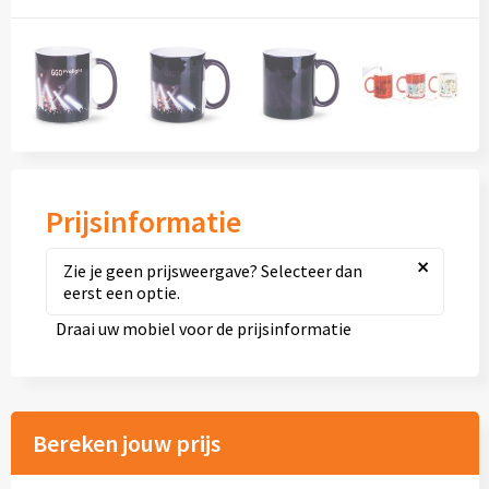
Diversen
Fullcolour mokken bedrukken
Geschenksets
Goedkope mokken
Prijsinformatie
Grote mokken
×
Zie je geen prijsweergave? Selecteer dan
Kop en schotels
eerst een optie.
Draai uw mobiel voor de prijsinformatie
Krijtmokken
Magic mokken
Bereken jouw prijs
Milieuvriendelijke mokken