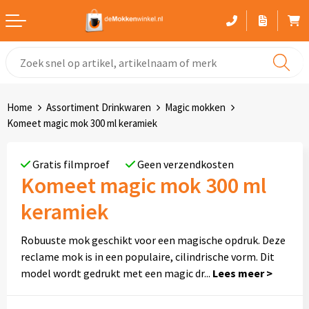
Witte mokken
Advies bij het kiezen van een mok
Home
Assortiment Drinkwaren
Magic mokken
Gekleurde mokken
Komeet magic mok 300 ml keramiek
Glaswerk
Gratis filmproef
Geen verzendkosten
Komeet magic mok 300 ml
Drinkflessen
keramiek
Thermosbekers
Robuuste mok geschikt voor een magische opdruk. Deze
Sportflessen
reclame mok is in een populaire, cilindrische vorm. Dit
model wordt gedrukt met een magic dr
...
Kunststof mokken