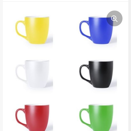
Thermosflessen
Lunchboxen
Fruitwaterflessen
Bidons
Bekende merken
Heupflessen
Bestek
Bestsellers
Bij de koffie en thee