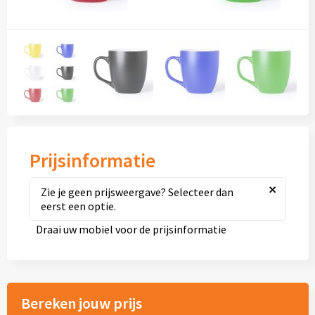
Diversen
Fullcolour mokken bedrukken
Geschenksets
Goedkope mokken
Grote mokken
Prijsinformatie
Kop en schotels
×
Zie je geen prijsweergave? Selecteer dan
eerst een optie.
Krijtmokken
Draai uw mobiel voor de prijsinformatie
Magic mokken
Milieuvriendelijke mokken
Bereken jouw prijs