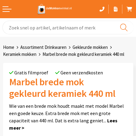
Witte mokken
Advies bij het kiezen van een mok
Home
Assortiment Drinkwaren
Gekleurde mokken
Gekleurde mokken
Keramiek mokken
Marbel brede mok gekleurd keramiek 440 ml
Glaswerk
Gratis filmproef
Geen verzendkosten
Marbel brede mok
Drinkflessen
gekleurd keramiek 440 ml
Thermosbekers
Wie van een brede mok houdt maakt met model Marbel
Sportflessen
een goede keuze. Extra brede mok met een grote
capaciteit van 440 ml. Dat is extra lang geniet
...
Kunststof mokken