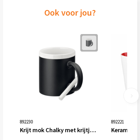
Ook voor jou?
892230
892221
Krijt mok Chalky met krijtje, 330 ml
Keramiek 